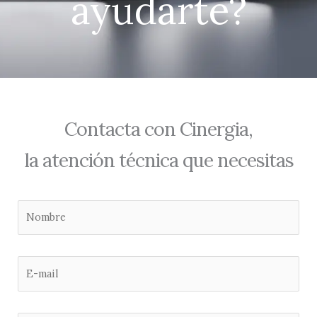
ayudarte?
Contacta con Cinergia,
la atención técnica que necesitas
N
o
m
b
E
r
-
e
m