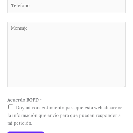
*
a
T
i
e
l
l
*
é
M
f
e
o
n
n
s
o
a
*
j
e
*
Acuerdo RGPD
*
Doy mi consentimiento para que esta web almacene
la información que envío para que puedan responder a
mi petición.